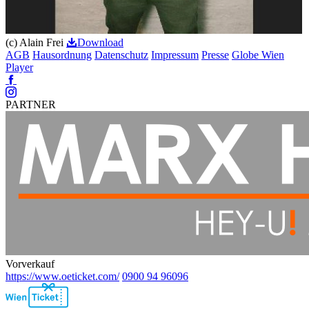
(c) Alain Frei
Download
AGB
Hausordnung
Datenschutz
Impressum
Presse
Globe Wien
Player
Facebook
Instagram
PARTNER
Vorverkauf
https://www.oeticket.com/
0900 94 96096
Ebene
2