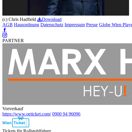
(c) Chris Hadfield
Download
AGB
Hausordnung
Datenschutz
Impressum
Presse
Globe Wien Play
Facebook
Instagram
PARTNER
Vorverkauf
https://www.oeticket.com/
0900 94 96096
Ebene
2
Tickets für Rollstuhlfahrer