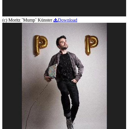
(c) Moritz `Mump` Künster
Download