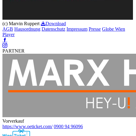
(c) Marvin Ruppert
Download
AGB
Hausordnung
Datenschutz
Impressum
Presse
Globe Wien
Player
Facebook
Instagram
PARTNER
Vorverkauf
https://www.oeticket.com/
0900 94 96096
Ebene