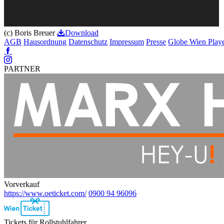
(c) Boris Breuer
Download
AGB
Hausordnung
Datenschutz
Impressum
Presse
Globe Wien Play
Facebook
Instagram
PARTNER
Vorverkauf
https://www.oeticket.com/
0900 94 96096
Ebene
2
Tickets für Rollstuhlfahrer