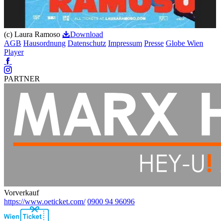
(c) Laura Ramoso
Download
AGB
Hausordnung
Datenschutz
Impressum
Presse
Globe Wien
Player
Facebook
Instagram
PARTNER
Vorverkauf
https://www.oeticket.com/
0900 94 96096
Ebene
2