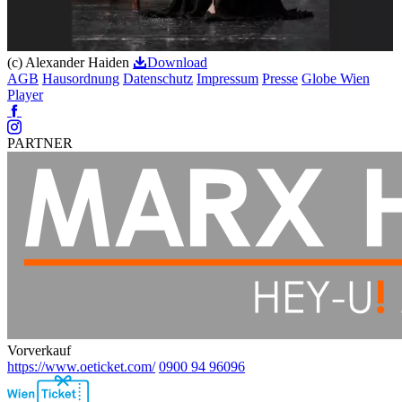
(c) Alexander Haiden
Download
AGB
Hausordnung
Datenschutz
Impressum
Presse
Globe Wien
Player
Facebook
Instagram
PARTNER
Vorverkauf
https://www.oeticket.com/
0900 94 96096
Ebene
2