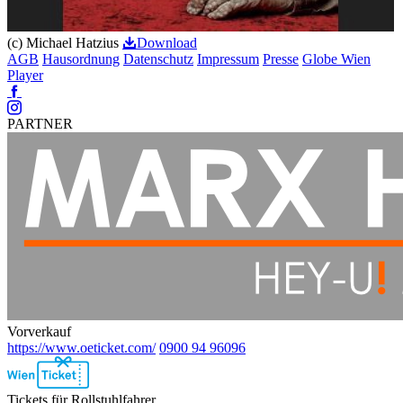
(c) Michael Hatzius
Download
AGB
Hausordnung
Datenschutz
Impressum
Presse
Globe Wien
Player
Facebook
Instagram
PARTNER
Vorverkauf
https://www.oeticket.com/
0900 94 96096
Ebene
2
Tickets für Rollstuhlfahrer