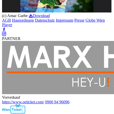
(c) Amac Garbe
Download
AGB
Hausordnung
Datenschutz
Impressum
Presse
Globe Wien
Player
Facebook
Instagram
PARTNER
Vorverkauf
https://www.oeticket.com/
0900 94 96096
Ebene
2