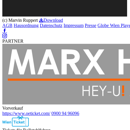
(c) Marvin Ruppert
Download
AGB
Hausordnung
Datenschutz
Impressum
Presse
Globe Wien Play
Facebook
Instagram
PARTNER
Vorverkauf
https://www.oeticket.com/
0900 94 96096
Ebene
2