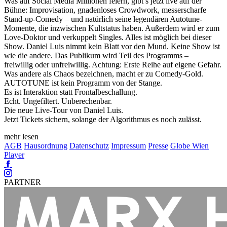
Was auf Social Media Millionen feiern, gibt’s jetzt live auf der
Bühne: Improvisation, gnadenloses Crowdwork, messerscharfe
Stand-up-Comedy – und natürlich seine legendären Autotune-
Momente, die inzwischen Kultstatus haben. Außerdem wird er zum
Love-Doktor und verkuppelt Singles. Alles ist möglich bei dieser
Show. Daniel Luis nimmt kein Blatt vor den Mund. Keine Show ist
wie die andere. Das Publikum wird Teil des Programms –
freiwillig oder unfreiwillig. Achtung: Erste Reihe auf eigene Gefahr.
Was andere als Chaos bezeichnen, macht er zu Comedy-Gold.
AUTOTUNE ist kein Programm von der Stange.
Es ist Interaktion statt Frontalbeschallung.
Echt. Ungefiltert. Unberechenbar.
Die neue Live-Tour von Daniel Luis.
Jetzt Tickets sichern, solange der Algorithmus es noch zulässt.
mehr lesen
AGB
Hausordnung
Datenschutz
Impressum
Presse
Globe Wien
Player
Facebook
Instagram
PARTNER