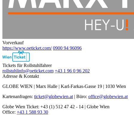
Vorverkauf
https://www.oeticket.com/
0900 94 96096
Ebene
2
Tickets für Rollstuhlfahrer
rollstuhlinfo@oeticket.com
+43 1 96 0 96 202
Adresse & Kontakt
GLOBE WIEN | Marx Halle | Karl-Farkas-Gasse 19 | 1030 Wien
Kartenanfragen:
ticket@globewien.at
| Büro:
office@globewien.at
Globe Wien Ticket: +43 (1) 512 47 42 - 14 | Globe Wien
Office:
+43 1 588 93 30