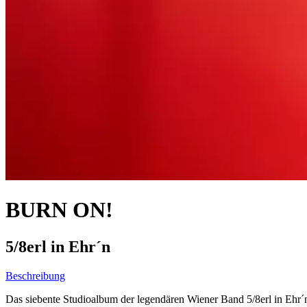
BURN ON!
5/8erl in Ehr´n
Beschreibung
Das siebente Studioalbum der legendären Wiener Band 5/8erl in Ehr´