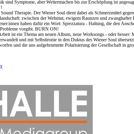
nik sind Symptome, aber Weitermachen bis zur Erschöpfung ist angesagt
!
Sound Therapie. Der Wiener Soul dient dabei als Schmerzmittel gegen 
klandschaft: zwischen der Wehmut, ewigem Raunzen und zwanghafter Kab
ner:innen haben dafür ein Wort: Sprezzatura - Haltung, die den Ansch
er Probleme vorgibt. BURN ON!
. Arbeit ist ein Thema am neuen Album, neue Worksongs - oder besser: 
verwandelt und mit Selbstironie in den Duktus des Wiener Soul übersetz
orfen und die uns aufgebrummte Polarisierung der Gesellschaft in gr
er