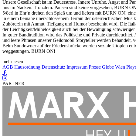
Unsere Gesellschaft ist im Dauerstress. Innere Unruhe, Angst und Pa
uns im Nacken. Trotzdem: Pausen sind keine vorgesehen, BURN ON
5/8erl in Ehr´n drehen den Spieß um und liefern mit BURN ON! eine 
in einem beinahe unerschlossenem Terrain der österreichischen Musi
Zuhörer:in mit Anmut, Tiefgang und Humor beschenkt wird. Die Italie
der Leichtigkeit/Mühelosigkeit auch bei der Bewältigung schwierig
In guter Bandtradition wird das Politische und Private durchleuchtet
und leere Phrasen unserer Geilomobil Storyteller werden behandelt, 
Beim Sundowner auf der Friedensbrücke werden soziale Utopien entw
weggesungen. BURN ON!
mehr lesen
AGB
Hausordnung
Datenschutz
Impressum
Presse
Globe Wien Play
Facebook
Instagram
PARTNER