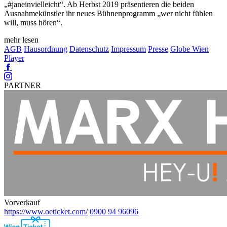
„#janeinvielleicht“. Ab Herbst 2019 präsentieren die beiden
Ausnahmekünstler ihr neues Bühnenprogramm „wer nicht fühlen
will, muss hören“.
mehr lesen
AGB
Hausordnung
Datenschutz
Impressum
Presse
Globe Wien
Player
Facebook
Instagram
PARTNER
Vorverkauf
https://www.oeticket.com/
0900 94 96096
Ebene