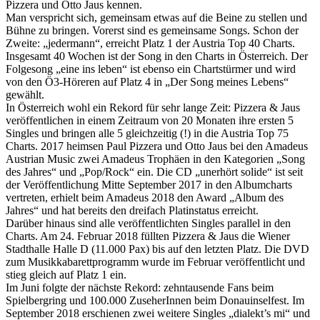
Pizzera und Otto Jaus kennen.
Man verspricht sich, gemeinsam etwas auf die Beine zu stellen und
Bühne zu bringen. Vorerst sind es gemeinsame Songs. Schon der
Zweite: „jedermann“, erreicht Platz 1 der Austria Top 40 Charts.
Insgesamt 40 Wochen ist der Song in den Charts in Österreich. Der
Folgesong „eine ins leben“ ist ebenso ein Chartstürmer und wird
von den Ö3-Höreren auf Platz 4 in „Der Song meines Lebens“
gewählt.
In Österreich wohl ein Rekord für sehr lange Zeit: Pizzera & Jaus
veröffentlichen in einem Zeitraum von 20 Monaten ihre ersten 5
Singles und bringen alle 5 gleichzeitig (!) in die Austria Top 75
Charts. 2017 heimsen Paul Pizzera und Otto Jaus bei den Amadeus
Austrian Music zwei Amadeus Trophäen in den Kategorien „Song
des Jahres“ und „Pop/Rock“ ein. Die CD „unerhört solide“ ist seit
der Veröffentlichung Mitte September 2017 in den Albumcharts
vertreten, erhielt beim Amadeus 2018 den Award „Album des
Jahres“ und hat bereits den dreifach Platinstatus erreicht.
Darüber hinaus sind alle veröffentlichten Singles parallel in den
Charts. Am 24. Februar 2018 füllten Pizzera & Jaus die Wiener
Stadthalle Halle D (11.000 Pax) bis auf den letzten Platz. Die DVD
zum Musikkabarettprogramm wurde im Februar veröffentlicht und
stieg gleich auf Platz 1 ein.
Im Juni folgte der nächste Rekord: zehntausende Fans beim
Spielbergring und 100.000 ZuseherInnen beim Donauinselfest. Im
September 2018 erschienen zwei weitere Singles „dialekt’s mi“ und