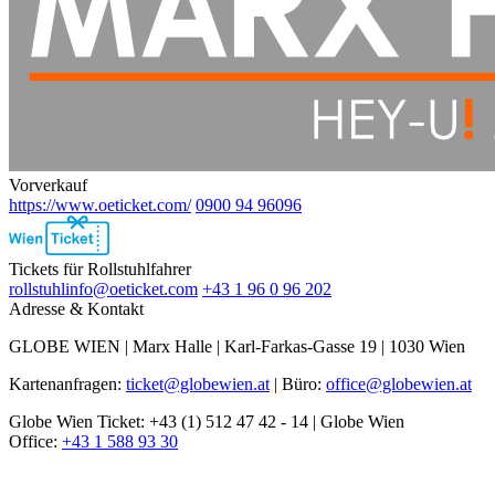
Vorverkauf
https://www.oeticket.com/
0900 94 96096
Ebene
2
Tickets für Rollstuhlfahrer
rollstuhlinfo@oeticket.com
+43 1 96 0 96 202
Adresse & Kontakt
GLOBE WIEN | Marx Halle | Karl-Farkas-Gasse 19 | 1030 Wien
Kartenanfragen:
ticket@globewien.at
| Büro:
office@globewien.at
Globe Wien Ticket: +43 (1) 512 47 42 - 14 | Globe Wien
Office:
+43 1 588 93 30