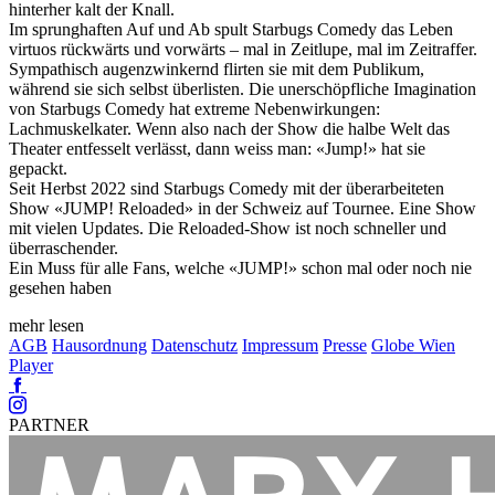
hinterher kalt der Knall.
Im sprunghaften Auf und Ab spult Starbugs Comedy das Leben
virtuos rückwärts und vorwärts – mal in Zeitlupe, mal im Zeitraffer.
Sympathisch augenzwinkernd flirten sie mit dem Publikum,
während sie sich selbst überlisten. Die unerschöpfliche Imagination
von Starbugs Comedy hat extreme Nebenwirkungen:
Lachmuskelkater. Wenn also nach der Show die halbe Welt das
Theater entfesselt verlässt, dann weiss man: «Jump!» hat sie
gepackt.
Seit Herbst 2022 sind Starbugs Comedy mit der überarbeiteten
Show «JUMP! Reloaded» in der Schweiz auf Tournee. Eine Show
mit vielen Updates. Die Reloaded-Show ist noch schneller und
überraschender.
Ein Muss für alle Fans, welche «JUMP!» schon mal oder noch nie
gesehen haben
mehr lesen
AGB
Hausordnung
Datenschutz
Impressum
Presse
Globe Wien
Player
Facebook
Instagram
PARTNER