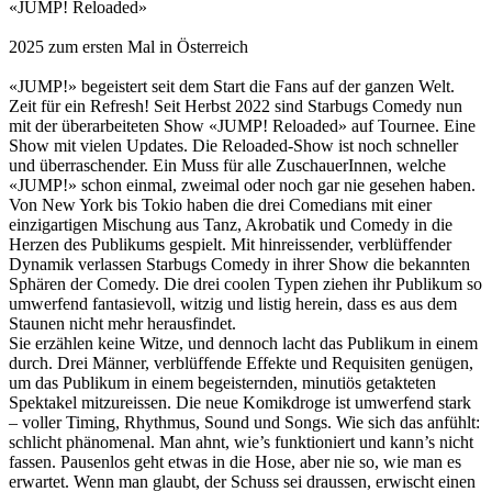
«JUMP! Reloaded»
2025 zum ersten Mal in Österreich
«JUMP!» begeistert seit dem Start die Fans auf der ganzen Welt.
Zeit für ein Refresh! Seit Herbst 2022 sind Starbugs Comedy nun
mit der überarbeiteten Show «JUMP! Reloaded» auf Tournee. Eine
Show mit vielen Updates. Die Reloaded-Show ist noch schneller
und überraschender. Ein Muss für alle ZuschauerInnen, welche
«JUMP!» schon einmal, zweimal oder noch gar nie gesehen haben.
Von New York bis Tokio haben die drei Comedians mit einer
einzigartigen Mischung aus Tanz, Akrobatik und Comedy in die
Herzen des Publikums gespielt. Mit hinreissender, verblüffender
Dynamik verlassen Starbugs Comedy in ihrer Show die bekannten
Sphären der Comedy. Die drei coolen Typen ziehen ihr Publikum so
umwerfend fantasievoll, witzig und listig herein, dass es aus dem
Staunen nicht mehr herausfindet.
Sie erzählen keine Witze, und dennoch lacht das Publikum in einem
durch. Drei Männer, verblüffende Effekte und Requisiten genügen,
um das Publikum in einem begeisternden, minutiös getakteten
Spektakel mitzureissen. Die neue Komikdroge ist umwerfend stark
– voller Timing, Rhythmus, Sound und Songs. Wie sich das anfühlt:
schlicht phänomenal. Man ahnt, wie’s funktioniert und kann’s nicht
fassen. Pausenlos geht etwas in die Hose, aber nie so, wie man es
erwartet. Wenn man glaubt, der Schuss sei draussen, erwischt einen