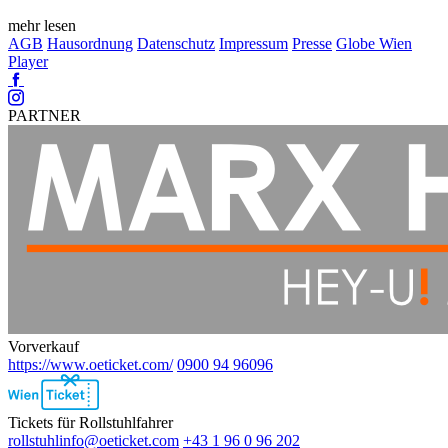
mehr lesen
AGB
Hausordnung
Datenschutz
Impressum
Presse
Globe Wien
Player
Facebook
Instagram
PARTNER
Vorverkauf
https://www.oeticket.com/
0900 94 96096
Ebene
2
Tickets für Rollstuhlfahrer
rollstuhlinfo@oeticket.com
+43 1 96 0 96 202