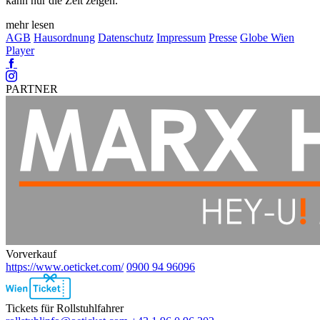
kann nur die Zeit zeigen.
mehr lesen
AGB
Hausordnung
Datenschutz
Impressum
Presse
Globe Wien
Player
Facebook
Instagram
PARTNER
Vorverkauf
https://www.oeticket.com/
0900 94 96096
Ebene
2
Tickets für Rollstuhlfahrer