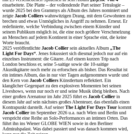
einarbeitete. Die Platte – der vollendende Part seiner Tetralogie –
wurde 2025 bei den Grammys als Album des Jahres nominiert und
zeigte
Jacob Colliers
wahnwitzigen Drang, mit dem Gewohnten zu
brechen und etwas Unmögliches in Angriff zu nehmen. Erneut. Er
redefinierte, welche Verbindung zwischen einem Künstler und
seinem Publikum möglich ist, die eine noch größere Verschmelzung
an Menschen auf jedem Kontinent in einer Sprache eint, die keine
Worte braucht.
2025 veröffentlichte
Jacob Collier
sein aktuelles Album
„The
Light For Days“
. Jenes fokussiert sich diesmal jedoch nur auf ein
einzelnes Instrument: die Gitarre. Auf einem kurzen Trip nach
London beschloss er, seine 5-saitige sowie die 10-saitige
Akustikgitarre noch mehr zu erforschen als bisher. Das Resultat ist
ein intimes Album, das in nur vier Tagen aufgenommen wurde und
den Kern von
Jacob Colliers
Künstlertum reflektiert. Ein
klanglicher Gegenpart zu den explosiven Momenten bei seinen
Liveshows, wenn nur noch er und seine Musik übrig bleiben. Nach
einer großen Arenatour im Jahr 2025 führt es
Jacob Collier
in
diesem Jahr auf sein nächstes großes Abenteuer, das ebenfalls einen
Kontrapunkt darstellt. Auf seiner
The Light For Days Tour
kommt
Jacob Collier
im September 2026 u.a. nach Wien und Berlin und
verspricht eine Reihe an Solo-Performances an intimen Orten. Das
führt ihn ins Wiener GLOBE WIEN sowie in den Berliner
Admiralspalast. Was dabei passiert und was danach kommen wird,