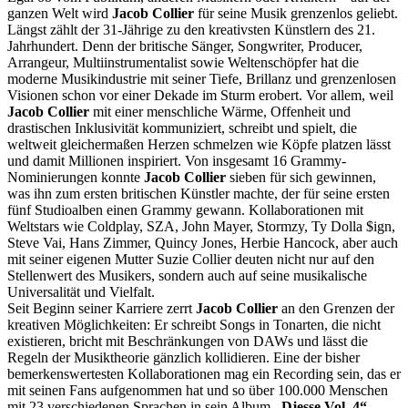
ganzen Welt wird
Jacob Collier
für seine Musik grenzenlos geliebt.
Längst zählt der 31-Jährige zu den kreativsten Künstlern des 21.
Jahrhundert. Denn der britische Sänger, Songwriter, Producer,
Arrangeur, Multiinstrumentalist sowie Weltenschöpfer hat die
moderne Musikindustrie mit seiner Tiefe, Brillanz und grenzenlosen
Visionen schon vor einer Dekade im Sturm erobert. Vor allem, weil
Jacob Collier
mit einer menschliche Wärme, Offenheit und
drastischen Inklusivität kommuniziert, schreibt und spielt, die
weltweit gleichermaßen Herzen schmelzen wie Köpfe platzen lässt
und damit Millionen inspiriert. Von insgesamt 16 Grammy-
Nominierungen konnte
Jacob Collier
sieben für sich gewinnen,
was ihn zum ersten britischen Künstler machte, der für seine ersten
fünf Studioalben einen Grammy gewann. Kollaborationen mit
Weltstars wie Coldplay, SZA, John Mayer, Stormzy, Ty Dolla $ign,
Steve Vai, Hans Zimmer, Quincy Jones, Herbie Hancock, aber auch
mit seiner eigenen Mutter Suzie Collier deuten nicht nur auf den
Stellenwert des Musikers, sondern auch auf seine musikalische
Universalität und Vielfalt.
Seit Beginn seiner Karriere zerrt
Jacob
Collier
an den Grenzen der
kreativen Möglichkeiten: Er schreibt Songs in Tonarten, die nicht
existieren, bricht mit Beschränkungen von DAWs und lässt die
Regeln der Musiktheorie gänzlich kollidieren. Eine der bisher
bemerkenswertesten Kollaborationen mag ein Recording sein, das er
mit seinen Fans aufgenommen hat und so über 100.000 Menschen
mit 23 verschiedenen Sprachen in sein Album
„Djesse Vol. 4“