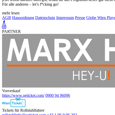
Für alle anderen – let’s f*cking go!
mehr lesen
AGB
Hausordnung
Datenschutz
Impressum
Presse
Globe Wien Play
Facebook
Instagram
PARTNER
Vorverkauf
https://www.oeticket.com/
0900 94 96096
Ebene
2
Tickets für Rollstuhlfahrer
rollstuhlinfo@oeticket.com
+43 1 96 0 96 202