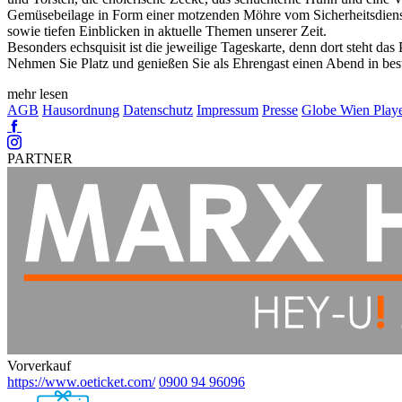
Gemüsebeilage in Form einer motzenden Möhre vom Sicherheitsdienst.
sowie tiefen Einblicken in aktuelle Themen unserer Zeit.
Besonders echsquisit ist die jeweilige Tageskarte, denn dort steht da
Nehmen Sie Platz und genießen Sie als Ehrengast einen Abend in best
mehr lesen
AGB
Hausordnung
Datenschutz
Impressum
Presse
Globe Wien Play
Facebook
Instagram
PARTNER
Vorverkauf
https://www.oeticket.com/
0900 94 96096
Ebene