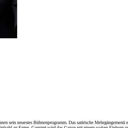
Ihnen sein neuestes Bühnenprogramm. Das satirische Mehrgängemenü ent
Vielzahl an Enten. Garniert wird das Ganze mit einem woken Einhorn u