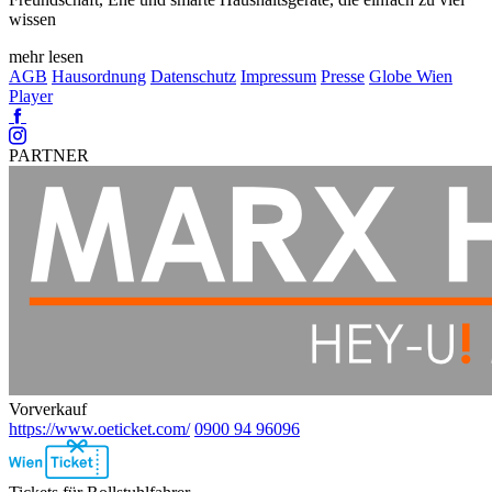
wissen
mehr lesen
AGB
Hausordnung
Datenschutz
Impressum
Presse
Globe Wien
Player
Facebook
Instagram
PARTNER
Vorverkauf
https://www.oeticket.com/
0900 94 96096
Ebene
2