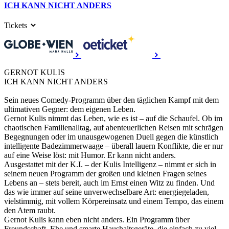
ICH KANN NICHT ANDERS
Tickets
GERNOT KULIS
ICH KANN NICHT ANDERS
Sein neues Comedy-Programm über den täglichen Kampf mit dem
ultimativen Gegner: dem eigenen Leben.
Gernot Kulis nimmt das Leben, wie es ist – auf die Schaufel. Ob im
chaotischen Familienalltag, auf abenteuerlichen Reisen mit schrägen
Begegnungen oder im unausgewogenen Duell gegen die künstlich
intelligente Badezimmerwaage – überall lauern Konflikte, die er nur
auf eine Weise löst: mit Humor. Er kann nicht anders.
Ausgestattet mit der K.I. – der Kulis Intelligenz – nimmt er sich in
seinem neuen Programm der großen und kleinen Fragen seines
Lebens an – stets bereit, auch im Ernst einen Witz zu finden. Und
das wie immer auf seine unverwechselbare Art: energiegeladen,
vielstimmig, mit vollem Körpereinsatz und einem Tempo, das einem
den Atem raubt.
Gernot Kulis kann eben nicht anders. Ein Programm über
Freundschaft, Ehe und smarte Haushaltsgeräte, die einfach zu viel